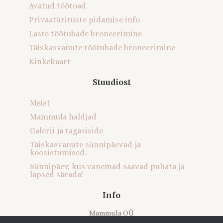
Avatud töötoad
Privaatürituste pidamise info
Laste töötubade broneerimine
Täiskasvanute töötubade broneerimine
Kinkekaart
Stuudiost
Meist
Mammula haldjad
Galerii ja tagasiside
Täiskasvanute sünnipäevad ja
koosistumised.
Sünnipäev, kus vanemad saavad puhata ja
lapsed särada!
Info
Mammula OÜ
Registrikood: 16121616