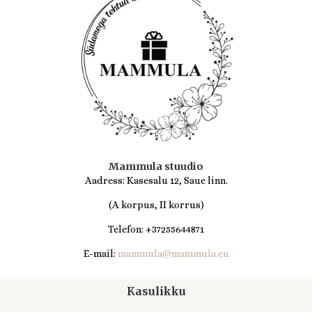
Mammula stuudio
Aadress: Kasesalu 12, Saue linn.
(A korpus, II korrus)
Telefon: +37255644871
E-mail:
mammula@mammula.eu
Kasulikku