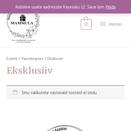
Kolisime uuele aadressile Kasesalu 12, Saue linn.
Peida
0
Menüü
Esileht
/
Valentinipäev
/ Eksklusiiv
Eksklusiiv
Sinu valikutele vastavaid tooteid ei leidu.