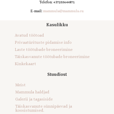
Telefon: +37255644871
E-mail:
mammula@mammula.eu
Kasulikku
Avatud töötoad
Privaatürituste pidamise info
Laste töötubade broneerimine
Täiskasvanute töötubade broneerimine
Kinkekaart
Stuudiost
Meist
Mammula haldjad
Galerii ja tagasiside
Täiskasvanute sünnipäevad ja
koosistumised.