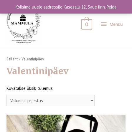
Kolisime uuele aadressile Kasesalu 12, Saue linn.
Peida
0
Menüü
Esileht
/ Valentinipäev
Valentinipäev
Kuvatakse üksik tulemus