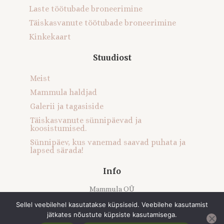
Laste töötubade broneerimine
Täiskasvanute töötubade broneerimine
Kinkekaart
Stuudiost
Meist
Mammula haldjad
Galerii ja tagasiside
Täiskasvanute sünnipäevad ja
koosistumised.
Sünnipäev, kus vanemad saavad puhata ja
lapsed särada!
Info
Mammula OÜ
Registrikood: 16121616
Sellel veebilehel kasutatakse küpsiseid. Veebilehe kasutamist
jätkates nõustute küpsiste kasutamisega.
Müügitingimused