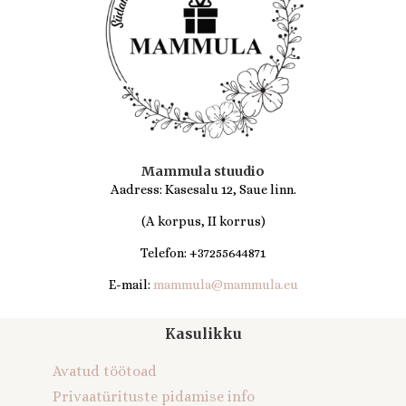
Mammula stuudio
Aadress: Kasesalu 12, Saue linn.
(A korpus, II korrus)
Telefon: +37255644871
E-mail:
mammula@mammula.eu
Kasulikku
Avatud töötoad
Privaatürituste pidamise info