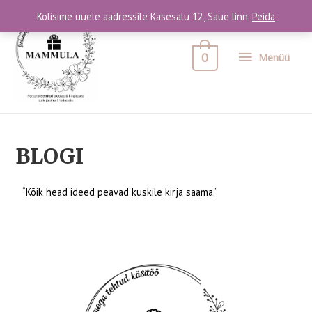
Kolisime uuele aadressile Kasesalu 12, Saue linn.
Peida
0
Menüü
BLOGI
“Kõik head ideed peavad kuskile kirja saama.”