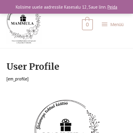
Kolisime uuele aadressile Kasesalu 12, Saue linn.
Peida
0
Menüü
User Profile
[em_profile]