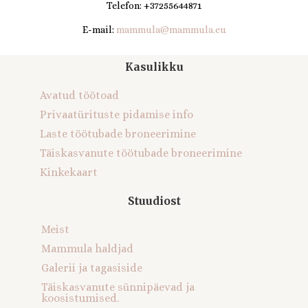
Telefon: +37255644871
E-mail:
mammula@mammula.eu
Kasulikku
Avatud töötoad
Privaatürituste pidamise info
Laste töötubade broneerimine
Täiskasvanute töötubade broneerimine
Kinkekaart
Stuudiost
Meist
Mammula haldjad
Galerii ja tagasiside
Täiskasvanute sünnipäevad ja
koosistumised.