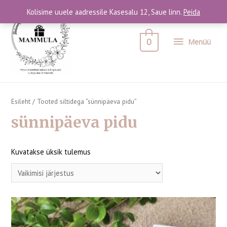
Kolisime uuele aadressile Kasesalu 12, Saue linn.
Peida
0
Menüü
Esileht
/ Tooted siltidega “sünnipäeva pidu”
sünnipäeva pidu
Kuvatakse üksik tulemus