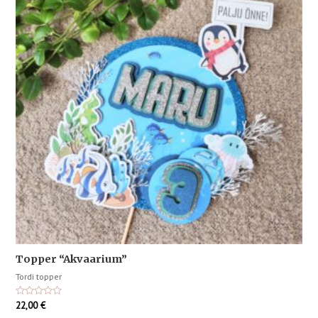
Topper “Akvaarium”
Tordi topper
Hinnanguga
22,00
€
0