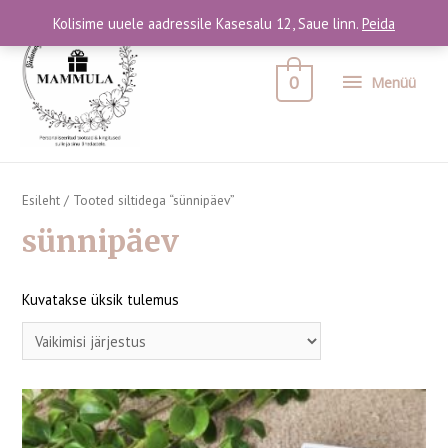
Kolisime uuele aadressile Kasesalu 12, Saue linn.
Peida
0
Menüü
Esileht
/ Tooted siltidega “sünnipäev”
sünnipäev
Kuvatakse üksik tulemus