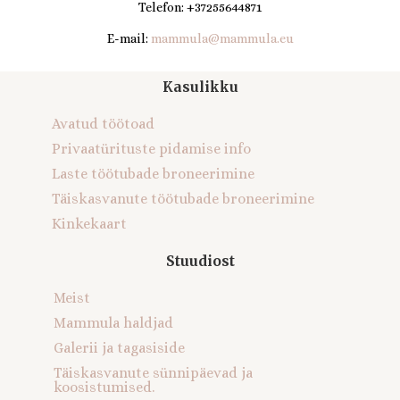
Telefon: +37255644871
E-mail:
mammula@mammula.eu
Kasulikku
Avatud töötoad
Privaatürituste pidamise info
Laste töötubade broneerimine
Täiskasvanute töötubade broneerimine
Kinkekaart
Stuudiost
Meist
Mammula haldjad
Galerii ja tagasiside
Täiskasvanute sünnipäevad ja
koosistumised.