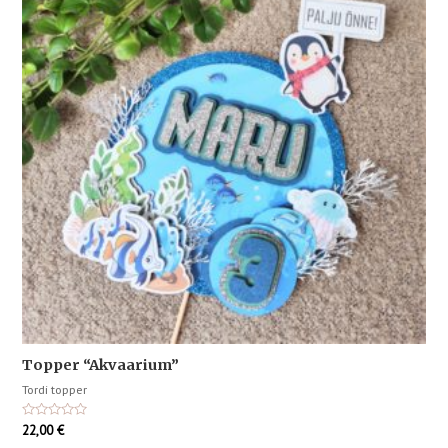
Topper “Akvaarium”
Tordi topper
Hinnanguga
22,00
€
0