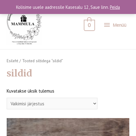
Kolisime uuele aadressile Kasesalu 12, Saue linn.
Peida
0
Menüü
Esileht
/ Tooted siltidega “sildid”
sildid
Kuvatakse üksik tulemus