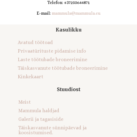
Telefon: +37255644871
E-mail:
mammula@mammula.eu
Kasulikku
Avatud töötoad
Privaatürituste pidamise info
Laste töötubade broneerimine
Täiskasvanute töötubade broneerimine
Kinkekaart
Stuudiost
Meist
Mammula haldjad
Galerii ja tagasiside
Täiskasvanute sünnipäevad ja
koosistumised.