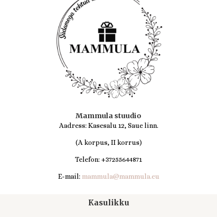
Mammula stuudio
Aadress: Kasesalu 12, Saue linn.
(A korpus, II korrus)
Telefon: +37255644871
E-mail:
mammula@mammula.eu
Kasulikku