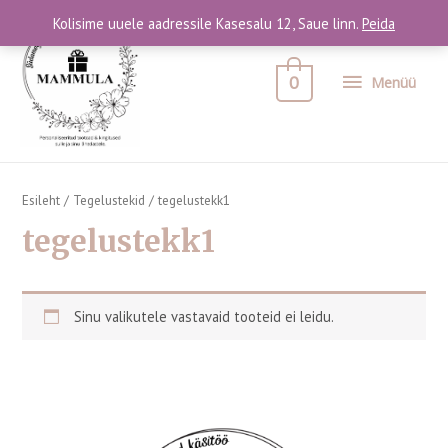
Kolisime uuele aadressile Kasesalu 12, Saue linn.
Peida
0
Menüü
Esileht
/
Tegelustekid
/ tegelustekk1
tegelustekk1
Sinu valikutele vastavaid tooteid ei leidu.