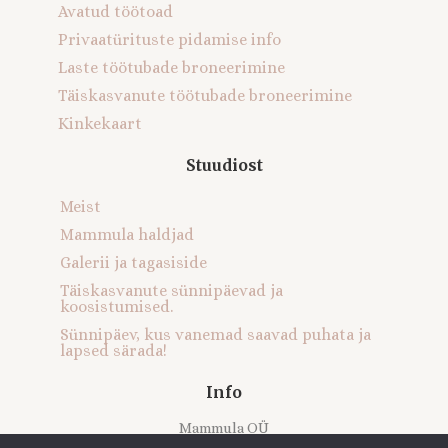
Avatud töötoad
Privaatürituste pidamise info
Laste töötubade broneerimine
Täiskasvanute töötubade broneerimine
Kinkekaart
Stuudiost
Meist
Mammula haldjad
Galerii ja tagasiside
Täiskasvanute sünnipäevad ja
koosistumised.
Sünnipäev, kus vanemad saavad puhata ja
lapsed särada!
Info
Mammula OÜ
Registrikood: 16121616