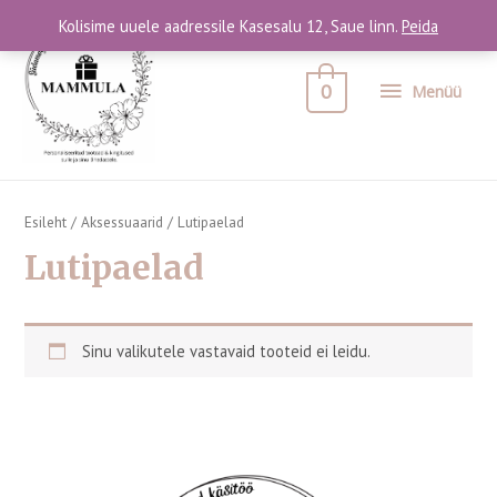
Kolisime uuele aadressile Kasesalu 12, Saue linn.
Peida
0
Menüü
Esileht
/
Aksessuaarid
/ Lutipaelad
Lutipaelad
Sinu valikutele vastavaid tooteid ei leidu.