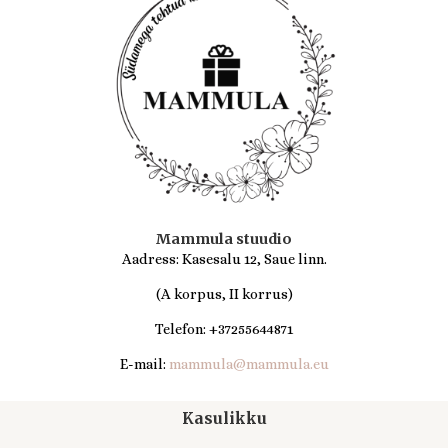
Mammula stuudio
Aadress: Kasesalu 12, Saue linn.
(A korpus, II korrus)
Telefon: +37255644871
E-mail:
mammula@mammula.eu
Kasulikku