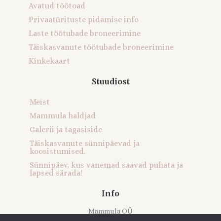
Avatud töötoad
Privaatürituste pidamise info
Laste töötubade broneerimine
Täiskasvanute töötubade broneerimine
Kinkekaart
Stuudiost
Meist
Mammula haldjad
Galerii ja tagasiside
Täiskasvanute sünnipäevad ja
koosistumised.
Sünnipäev, kus vanemad saavad puhata ja
lapsed särada!
Info
Mammula OÜ
Registrikood: 16121616