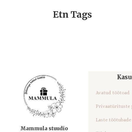
Etn Tags
Kasu
Avatud töötoad
Privaatürituste
Laste töötubade
Mammula stuudio