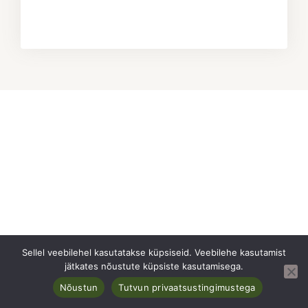
Sellel veebilehel kasutatakse küpsiseid. Veebilehe kasutamist
jätkates nõustute küpsiste kasutamisega.
Nõustun
Tutvun privaatsustingimustega